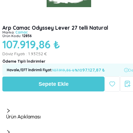
Arp Camac Odyssey Lever 27 telli Natural
Marka:
Camac
Ürün Kodu:
12856
107.919,86 ₺
Döviz Fiyatı :
1.937,52 €
Ödeme Tipli İndirimler
97.127,87
₺
107.919,86
₺
%
10
De
Havale/EFT İndirimli Fiyat
:
Sepete Ekle
Ürün Açıklaması