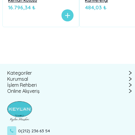
Keman Kutusu
Kahverengi
16.796,34 ₺
484,03 ₺
Kategoriler
Kurumsal
İşlem Rehberi
Online Alışveriş
0(212) 236 63 54