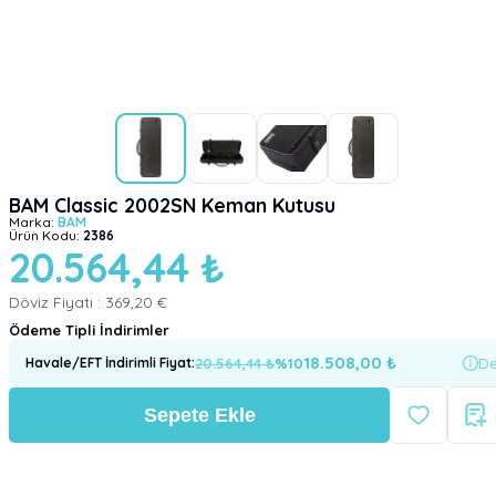
BAM Classic 2002SN Keman Kutusu
Marka:
BAM
Ürün Kodu:
2386
20.564,44 ₺
Döviz Fiyatı :
369,20 €
Ödeme Tipli İndirimler
18.508,00
₺
20.564,44
₺
%
10
De
Havale/EFT İndirimli Fiyat
:
Sepete Ekle