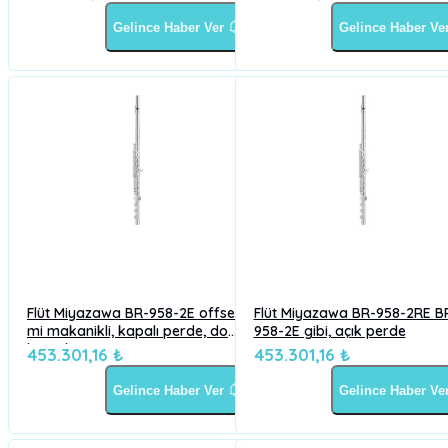
Gelince Haber Ver
Gelince Haber Ve
Flüt Miyazawa BR-958-2E offset,
Flüt Miyazawa BR-958-2RE B
mi makanikli, kapalı perde, do
958-2E gibi, açık perde
kuyruk 958K
453.301,16 ₺
453.301,16 ₺
Gelince Haber Ver
Gelince Haber Ve