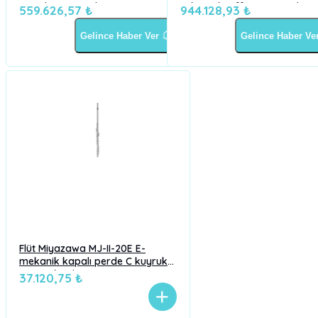
Straubinger pads
Si kuyruk, offset E, Straub. 
559.626,57 ₺
944.128,93 ₺
Gelince Haber Ver
Gelince Haber Ve
Flüt Miyazawa MJ-II-20E E-
mekanik kapalı perde C kuyruk
gümüş kaplama
37.120,75 ₺