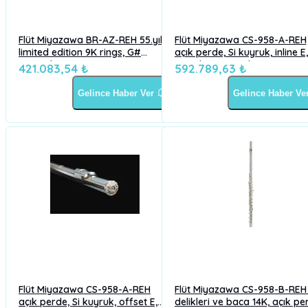
Flüt Miyazawa BR-AZ-REH 55.yıl
Flüt Miyazawa CS-958-A-REH
limited edition 9K rings, G#
açık perde, Si kuyruk, inline E,
üzerinde zümrüt
Straubinger pads
421.083,54 ₺
592.789,63 ₺
Gelince Haber Ver
Gelince Haber Ve
Flüt Miyazawa CS-958-A-REH
Flüt Miyazawa CS-958-B-REH
açık perde, Si kuyruk, offset E,
delikleri ve baca 14K, açık pe