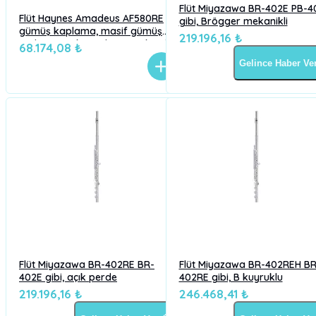
Flüt Miyazawa BR-402E PB-4
Flüt Haynes Amadeus AF580RE
gibi, Brögger mekanikli
gümüş kaplama, masif gümüş
219.196,16 ₺
ambişür, açık perde, Mi mekanik,
68.174,08 ₺
C kuyruk
Gelince Haber Ve
Flüt Miyazawa BR-402RE BR-
Flüt Miyazawa BR-402REH BR
402E gibi, açık perde
402RE gibi, B kuyruklu
219.196,16 ₺
246.468,41 ₺