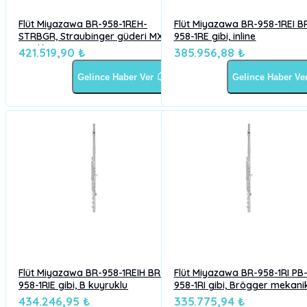
Flüt Miyazawa BR-958-1REH-
Flüt Miyazawa BR-958-1REI B
STRBGR, Straubinger güderi MX
958-1RE gibi, inline
ağızlık
421.519,90 ₺
385.956,88 ₺
Gelince Haber Ver
Gelince Haber Ve
Flüt Miyazawa BR-958-1REIH BR-
Flüt Miyazawa BR-958-1RI PB
958-1RIE gibi, B kuyruklu
958-1RI gibi, Brögger mekanik
434.246,95 ₺
335.775,94 ₺