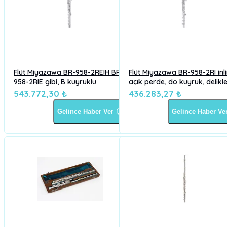
Flüt Miyazawa BR-958-2REIH BR-
Flüt Miyazawa BR-958-2RI inli
958-2RIE gibi, B kuyruklu
açık perde, do kuyruk, delikl
kaynaklı 958K
543.772,30 ₺
436.283,27 ₺
Gelince Haber Ver
Gelince Haber Ve