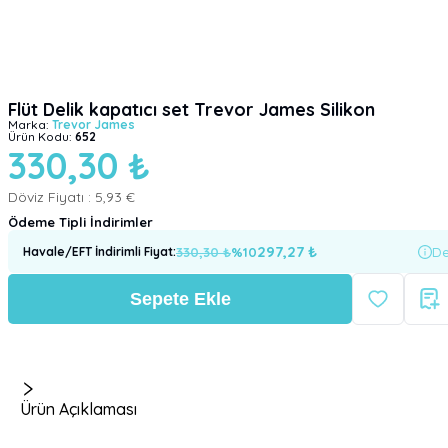
Flüt Delik kapatıcı set Trevor James Silikon
Marka:
Trevor James
Ürün Kodu:
652
330,30 ₺
Döviz Fiyatı :
5,93 €
Ödeme Tipli İndirimler
297,27
₺
330,30
₺
%
10
De
Havale/EFT İndirimli Fiyat
:
Sepete Ekle
Ürün Açıklaması