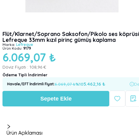
Flüt/Klarnet/Soprano Saksofon/Pikolo ses köprüs
Lefreque 33mm kızıl pirinç gümüş kaplama
Marka:
Lefreque
Ürün Kodu:
9179
6.069,07 ₺
Döviz Fiyatı :
108,96 €
Ödeme Tipli İndirimler
5.462,16
₺
6.069,07
₺
%
10
De
Havale/EFT İndirimli Fiyat
:
Sepete Ekle
Ürün Açıklaması