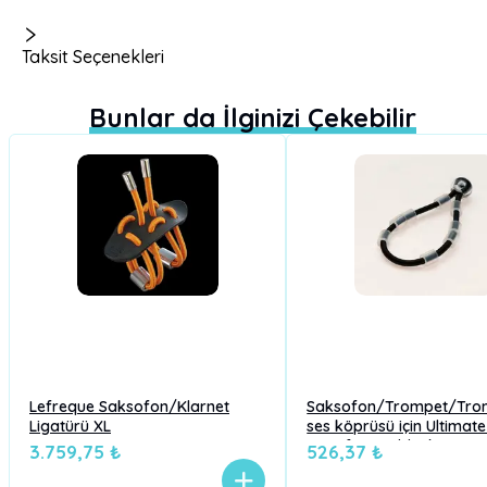
Taksit Seçenekleri
Bunlar da İlginizi Çekebilir
Lefreque Saksofon/Klarnet
Saksofon/Trompet/Tr
Ligatürü XL
ses köprüsü için Ultimat
55 Lefreque black
3.759,75 ₺
526,37 ₺