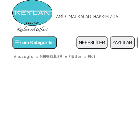
TAMİR
MARKALAR
HAKKIMIZDA
Tüm Kategoriler
NEFESLİLER
YAYLILAR
Anasayfa
»
NEFESLİLER
»
Flütler
»
Flüt