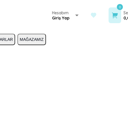
0
Hesabım
Se
Giriş Yap
0,
ARLAR
MAĞAZAMIZ