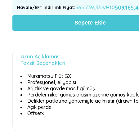
509.165,
565.739,33
₺
%
10
Havale/EFT İndirimli Fiyat
:
Sepete Ekle
Ürün Açıklaması
Taksit Seçenekleri
Muramatsu Flüt GX
Profesyonel, el yapısı
Ağızlık ve gövde masif gümüş
Perdeler nikel gümüş alaşım üzerine gümüş kap
Delikler patlatma yöntemiyle açılmıştır (drawn t
Açık perde
Offset<