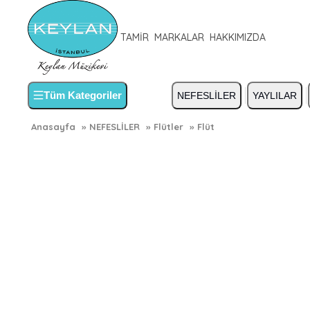
TAMİR
MARKALAR
HAKKIMIZDA
Tüm Kategoriler
NEFESLİLER
YAYLILAR
Anasayfa
»
NEFESLİLER
»
Flütler
»
Flüt