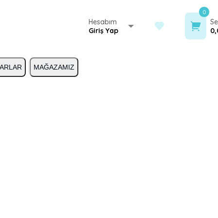
0
Hesabım
Se
Giriş Yap
0,
ARLAR
MAĞAZAMIZ