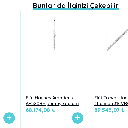
Bunlar da İlginizi Çekebilir
Flüt Haynes Amadeus
Flüt Trevor Ja
AF580RE gümüş kaplama,
Chanson 31CVRO
lık
masif gümüş ambişür,
68.174,08 ₺
958K gümüş, of
89.543,07 ₺
işür
açık perde, Mi mekanik, C
mekanik, açık 
kuyruk
(Si) kuyruk