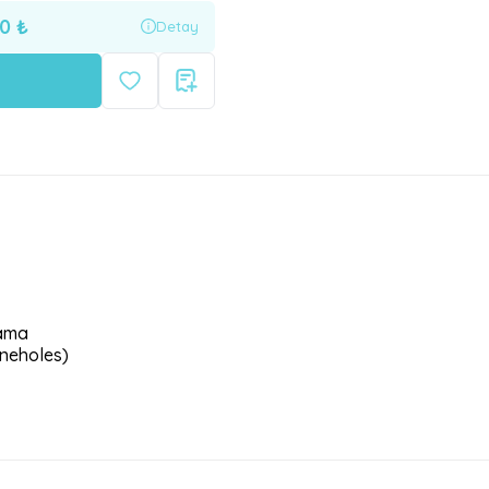
40
₺
Detay
lama
oneholes)