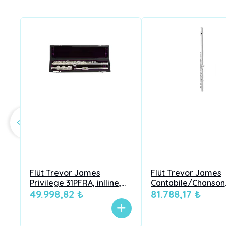
Flüt Trevor James
Flüt Trevor James
Privilege 31PFRA, inlline,
Cantabile/Chanson
gümüş ve yüksek ambişür
49.998,82 ₺
31CFRA, inlline, ağız
81.788,17 ₺
gümüş, yüksek amb