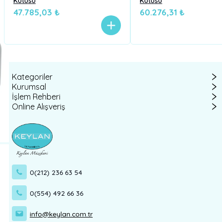
Kutusu
Kutusu
47.785,03 ₺
60.276,31 ₺
Kategoriler
Kurumsal
İşlem Rehberi
Online Alışveriş
0(212) 236 63 54
0(554) 492 66 36
info@keylan.com.tr