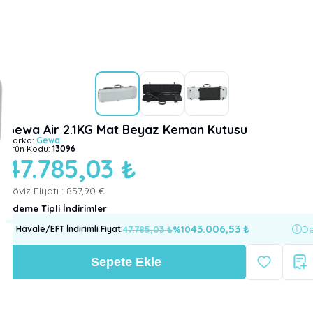
Gewa Air 2.1KG Mat Beyaz Keman Kutusu
Marka:
Gewa
Ürün Kodu:
13096
47.785,03 ₺
Döviz Fiyatı :
857,90 €
Ödeme Tipli İndirimler
43.006,53
₺
47.785,03
₺
%
10
De
Havale/EFT İndirimli Fiyat
:
Sepete Ekle