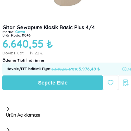
Gitar Gewapure Klasik Basic Plus 4/4
Marka:
Gewa
Ürün Kodu:
11046
6.640,55 ₺
Döviz Fiyatı :
119,22 €
Ödeme Tipli İndirimler
5.976,49
₺
6.640,55
₺
%
10
De
Havale/EFT İndirimli Fiyat
:
Sepete Ekle
Ürün Açıklaması