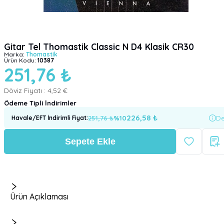
Gitar Tel Thomastik Classic N D4 Klasik CR30
Marka:
Thomastik
Ürün Kodu:
10387
251,76 ₺
Döviz Fiyatı :
4,52 €
Ödeme Tipli İndirimler
226,58
₺
251,76
₺
%
10
De
Havale/EFT İndirimli Fiyat
:
Sepete Ekle
Ürün Açıklaması