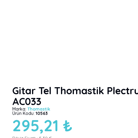
Gitar Tel Thomastik Plect
AC033
Marka:
Thomastik
Ürün Kodu:
10563
295,21 ₺
Döviz Fiyatı :
5,30 €