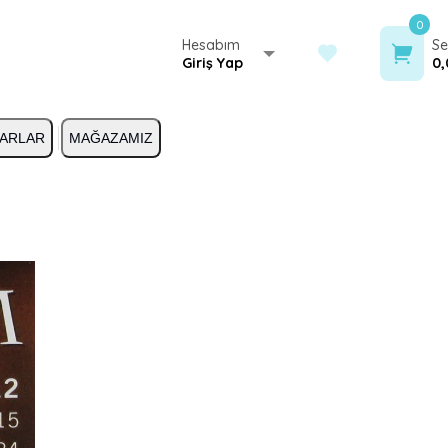
0
Hesabım
Se
Giriş Yap
0,
ARLAR
MAĞAZAMIZ