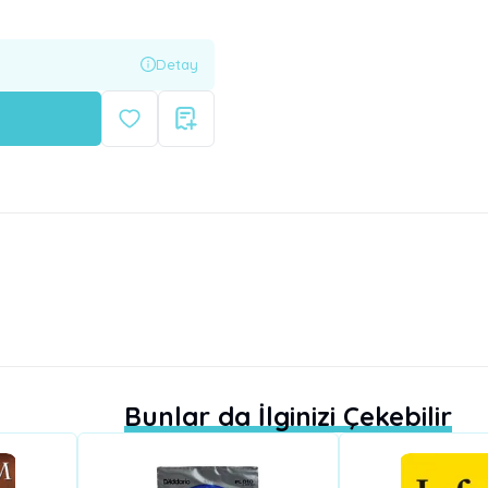
Detay
Bunlar da İlginizi Çekebilir