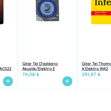
Gitar Tel D'addario
Gitar Tel Thoma
 AC022
Akustik/Elektro E
A Elektro IN42
74,08 ₺
291,87 ₺