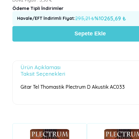
Ödeme Tipli İndirimler
265,69
₺
295,21
₺
%
10
Havale/EFT İndirimli Fiyat
:
Sepete Ekle
Ürün Açıklaması
Taksit Seçenekleri
Gitar Tel Thomastik Plectrum D Akustik AC033