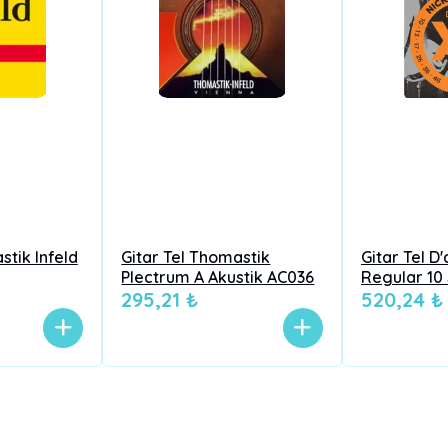
stik Infeld
Gitar Tel Thomastik
Gitar Tel D
Plectrum A Akustik AC036
Regular 10 
295,21 ₺
520,24 ₺