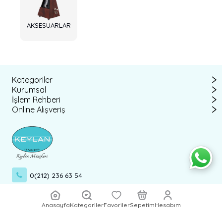
AKSESUARLAR
Kategoriler
Kurumsal
İşlem Rehberi
Online Alışveriş
0(212) 236 63 54
0(554) 492 66 36
Anasayfa
Kategoriler
Favoriler
Sepetim
Hesabım
info@keylan.com.tr