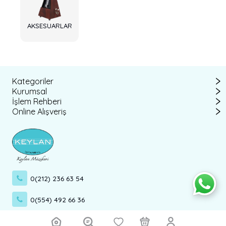
AKSESUARLAR
Kategoriler
Kurumsal
İşlem Rehberi
Online Alışveriş
0(212) 236 63 54
0(554) 492 66 36
info@keylan.com.tr