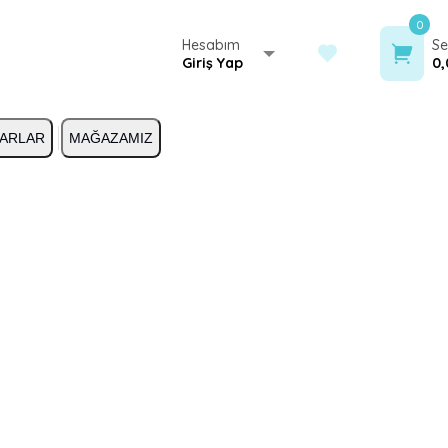
0
Hesabım
Se
Giriş Yap
0,
ARLAR
MAĞAZAMIZ
404