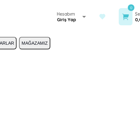
0
Hesabım
Se
Giriş Yap
0,
ARLAR
MAĞAZAMIZ