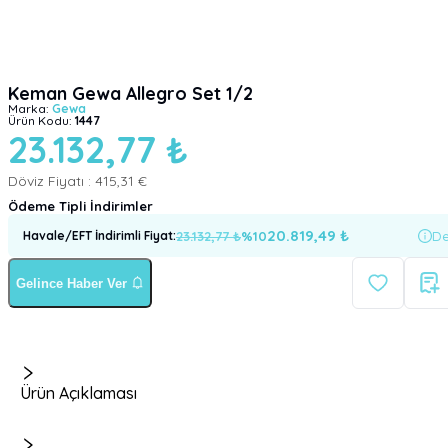
Keman Gewa Allegro Set 1/2
Marka:
Gewa
Ürün Kodu:
1447
23.132,77 ₺
Döviz Fiyatı :
415,31 €
Ödeme Tipli İndirimler
20.819,49
₺
23.132,77
₺
%
10
De
Havale/EFT İndirimli Fiyat
:
Gelince Haber Ver
Ürün Açıklaması