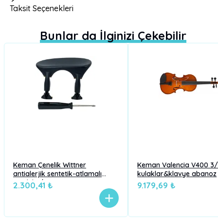
Taksit Seçenekleri
Bunlar da İlginizi Çekebilir
Keman Çenelik Wittner
Keman Valencia V400 3
antialerjik sentetik-atlamalı
kulaklar&klavye abanoz
model 3/4
2.300,41 ₺
9.179,69 ₺