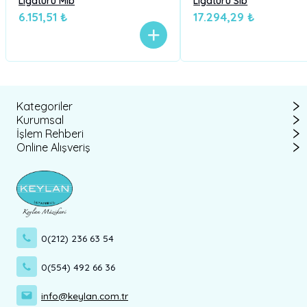
Ligatürü Mib
Ligatürü Sib
6.151,51 ₺
17.294,29 ₺
Kategoriler
Kurumsal
İşlem Rehberi
Online Alışveriş
0(212) 236 63 54
0(554) 492 66 36
info@keylan.com.tr