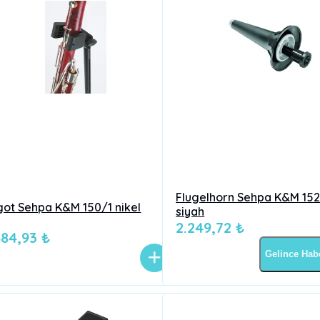
Flugelhorn Sehpa K&M 15
got Sehpa K&M 150/1 nikel
siyah
2.249,72 ₺
684,93 ₺
Gelince Hab