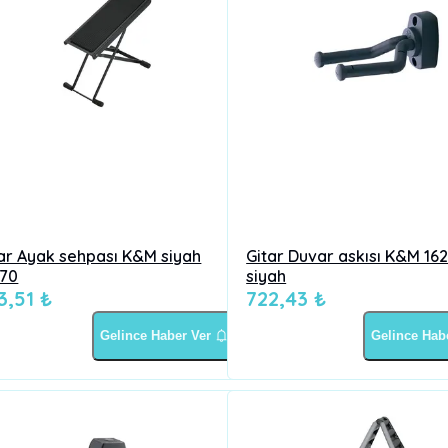
ar Ayak sehpası K&M siyah
Gitar Duvar askısı K&M 16
670
siyah
3,51 ₺
722,43 ₺
Gelince Haber Ver
Gelince Hab