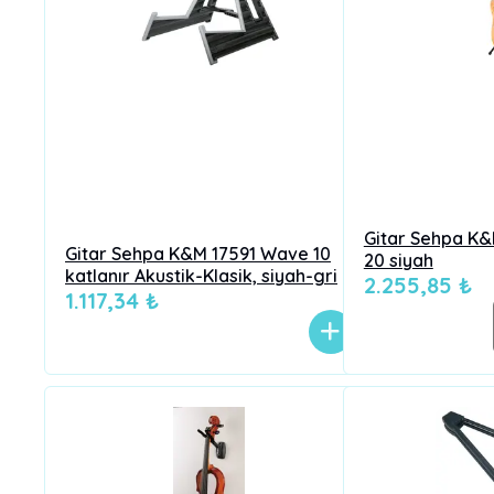
Gitar Sehpa K
Gitar Sehpa K&M 17591 Wave 10
20 siyah
katlanır Akustik-Klasik, siyah-gri
2.255,85 ₺
1.117,34 ₺