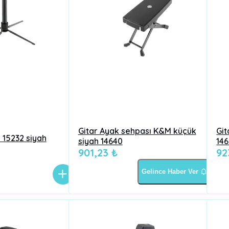
Gitar Ayak sehpası K&M küçük
Git
 15232 siyah
siyah 14640
14
901,23 ₺
92
Gelince Haber Ver