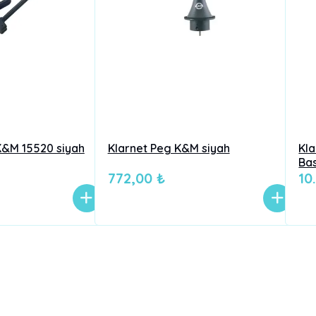
&M 15520 siyah
Klarnet Peg K&M siyah
Kl
Ba
772,00 ₺
10