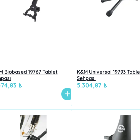
M Biobased 19767 Tablet
K&M Universal 19793 Table
hpası
Sehpası
574,83 ₺
5.304,87 ₺