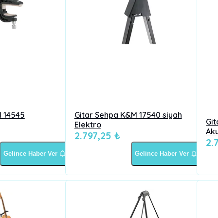
M 14545
Gitar Sehpa K&M 17540 siyah
Git
Elektro
Aku
2.797,25 ₺
2.
Gelince Haber Ver
Gelince Haber Ver