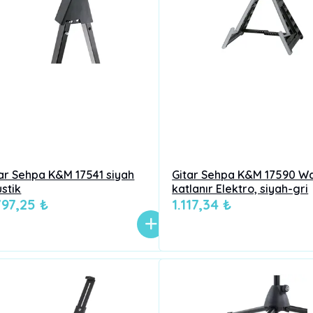
ar Sehpa K&M 17541 siyah
Gitar Sehpa K&M 17590 W
stik
katlanır Elektro, siyah-gri
797,25 ₺
1.117,34 ₺