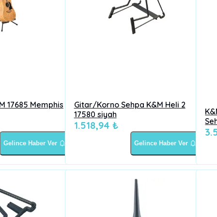
&M 17685 Memphis
Gitar/Korno Sehpa K&M Heli 2
K&
17580 siyah
Se
1.518,94 ₺
3.
Gelince Haber Ver
Gelince Haber Ver