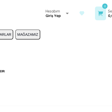
0
Hesabım
Se
Giriş Yap
0,
ARLAR
MAĞAZAMIZ