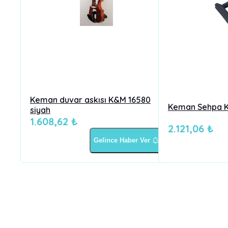
Keman duvar askısı K&M 16580
Keman Sehpa K
siyah
1.608,62 ₺
2.121,06 ₺
Gelince Haber Ver