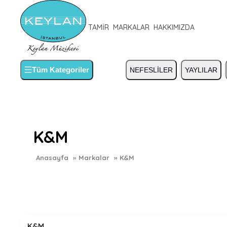
TAMİR
MARKALAR
HAKKIMIZDA
Tüm Kategoriler
NEFESLİLER
YAYLILAR
K&M
Anasayfa
»
Markalar
»
K&M
K&M