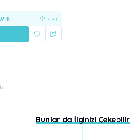
07
₺
Detay
li
Bunlar da İlginizi Çekebilir