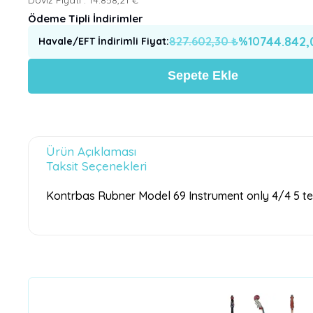
Ödeme Tipli İndirimler
744.842,
827.602,30
₺
%
10
Havale/EFT İndirimli Fiyat
:
Sepete Ekle
Ürün Açıklaması
Taksit Seçenekleri
Kontrbas Rubner Model 69 Instrument only 4/4 5 tel