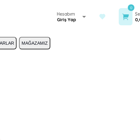
0
Hesabım
Se
Giriş Yap
0,
ARLAR
MAĞAZAMIZ