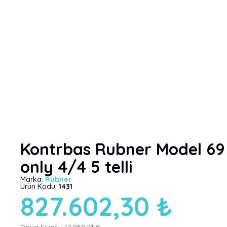
Kontrbas Rubner Model 69
only 4/4 5 telli
Marka:
Rubner
Ürün Kodu:
1431
827.602,30 ₺
Döviz Fiyatı :
14.858,21 €