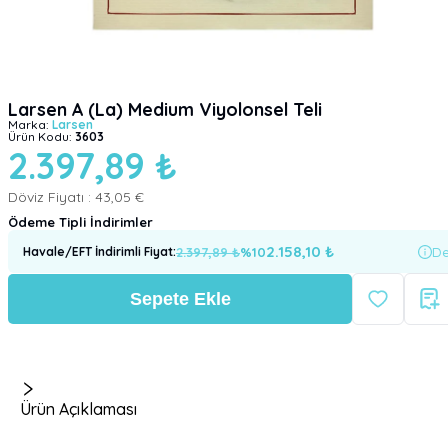
Larsen A (La) Medium Viyolonsel Teli
Marka:
Larsen
Ürün Kodu:
3603
2.397,89 ₺
Döviz Fiyatı :
43,05 €
Ödeme Tipli İndirimler
2.158,10
₺
2.397,89
₺
%
10
De
Havale/EFT İndirimli Fiyat
:
Sepete Ekle
Ürün Açıklaması