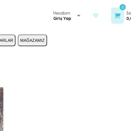
0
Hesabım
Se
Giriş Yap
0,
ARLAR
MAĞAZAMIZ