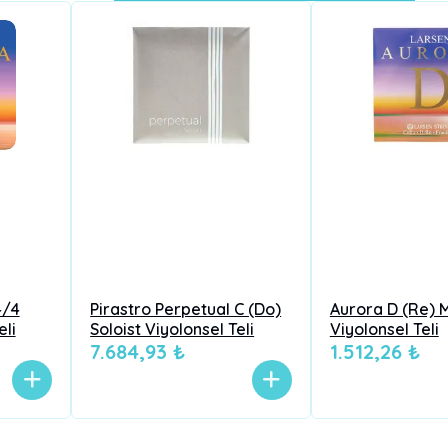
4/4
Pirastro Perpetual C (Do)
Aurora D (Re) 
eli
Soloist Viyolonsel Teli
Viyolonsel Teli
7.684,93 ₺
1.512,26 ₺