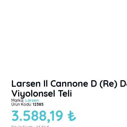
Larsen Il Cannone D (Re) 
Viyolonsel Teli
Marka:
Larsen
Ürün Kodu:
12385
3.588,19 ₺
Döviz Fiyatı :
64,42 €