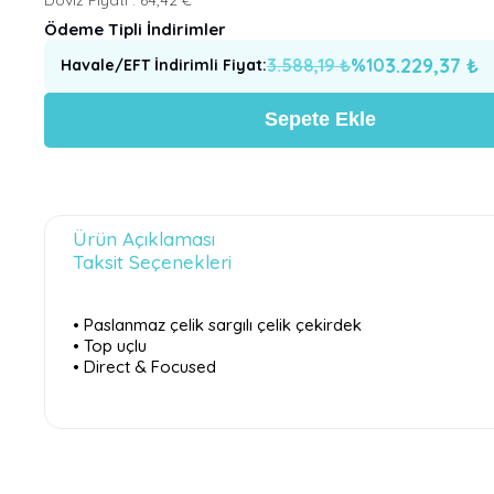
Ödeme Tipli İndirimler
3.229,37
₺
3.588,19
₺
%
10
Havale/EFT İndirimli Fiyat
:
Sepete Ekle
Ürün Açıklaması
Taksit Seçenekleri
• Paslanmaz çelik sargılı çelik çekirdek
• Top uçlu
• Direct & Focused