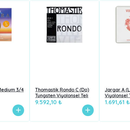
Medium 3/4
Thomastik Rondo C (Do)
Jargar A (L
Tungsten Viyolonsel Teli
Viyolonsel 
9.592,10 ₺
1.691,61 ₺