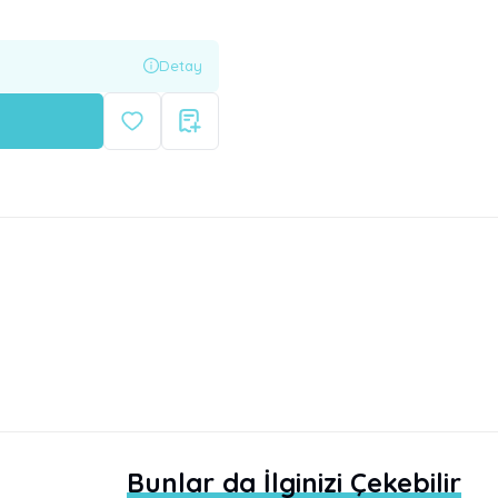
Detay
Bunlar da İlginizi Çekebilir