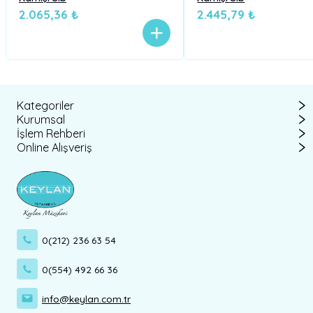
2.065,36 ₺
2.445,79 ₺
Kategoriler
Kurumsal
İşlem Rehberi
Online Alışveriş
0(212) 236 63 54
0(554) 492 66 36
info@keylan.com.tr