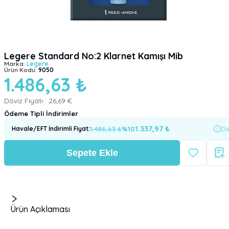
Legere Standard No:2 Klarnet Kamışı Mib
Marka:
Legere
Ürün Kodu:
9050
1.486,63 ₺
Döviz Fiyatı :
26,69 €
Ödeme Tipli İndirimler
1.337,97
₺
1.486,63
₺
%
10
De
Havale/EFT İndirimli Fiyat
:
Sepete Ekle
Ürün Açıklaması