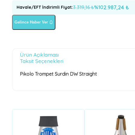
2.987,24
₺
3.319,16
₺
%
10
Havale/EFT İndirimli Fiyat
:
Gelince Haber Ver
Ürün Açıklaması
Taksit Seçenekleri
Pikolo Trompet Surdin DW Straight