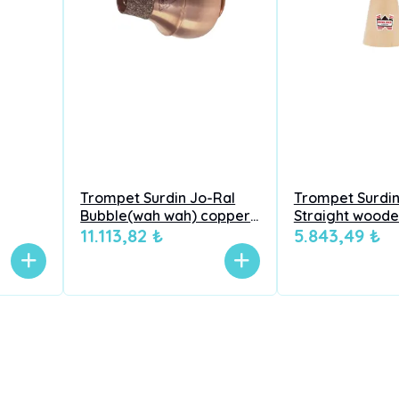
Trompet Surdin Jo-Ral
Trompet Surdi
Bubble(wah wah) copper
Straight wood
2C
11.113,82 ₺
5.843,49 ₺