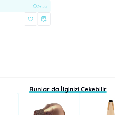
Detay
Bunlar da İlginizi Çekebilir