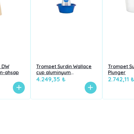
n DW
Trompet Surdin Wallace
Trompet S
en-ahşap
cup aluminyum
Plunger
lightweight
4.249,35 ₺
2.742,11 