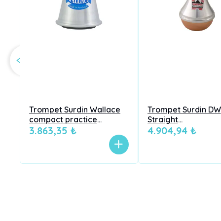
Trompet Surdin Wallace
Trompet Surdin DW
compact practice
Straight
aluminyum
3.863,35 ₺
aluminyum&bakır
4.904,94 ₺