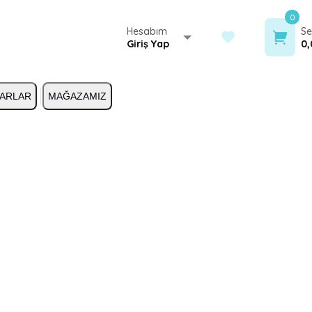
0
Hesabım
Se
Giriş Yap
0,
ARLAR
MAĞAZAMIZ