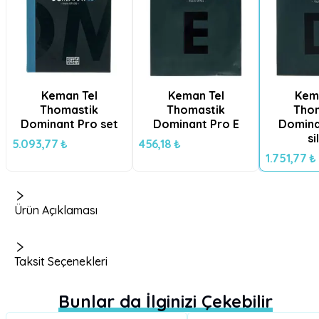
Keman Tel
Keman Tel
Kem
Thomastik
Thomastik
Tho
Dominant Pro set
Dominant Pro E
Domina
si
5.093,77 ₺
456,18 ₺
1.751,77 ₺
Ürün Açıklaması
Taksit Seçenekleri
Bunlar da İlginizi Çekebilir