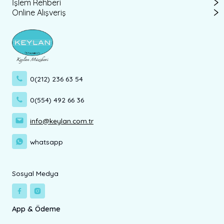
İşlem Rehberi
Online Alışveriş
0(212) 236 63 54
0(554) 492 66 36
info@keylan.com.tr
whatsapp
Sosyal Medya
App & Ödeme