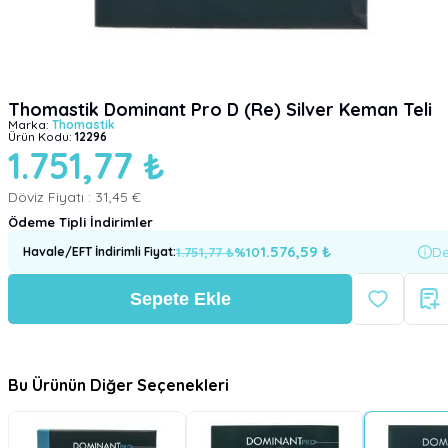
Thomastik Dominant Pro D (Re) Silver Keman Teli
Marka:
Thomastik
Ürün Kodu:
12296
1.751,77 ₺
Döviz Fiyatı :
31,45 €
Ödeme Tipli İndirimler
1.576,59
₺
1.751,77
₺
%
10
De
Havale/EFT İndirimli Fiyat
:
Sepete Ekle
Bu Ürünün Diğer Seçenekleri