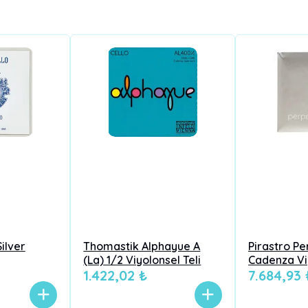
ilver
Thomastik Alphayue A
Pirastro Pe
(La) 1/2 Viyolonsel Teli
Cadenza Viy
1.422,02 ₺
7.684,93 