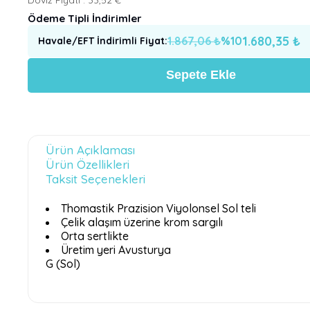
Ödeme Tipli İndirimler
1.680,35
₺
1.867,06
₺
%
10
Havale/EFT İndirimli Fiyat
:
Sepete Ekle
Ürün Açıklaması
Ürün Özellikleri
Taksit Seçenekleri
Thomastik Prazision Viyolonsel Sol teli
Çelik alaşım üzerine krom sargılı
Orta sertlikte
Üretim yeri Avusturya
G (Sol)