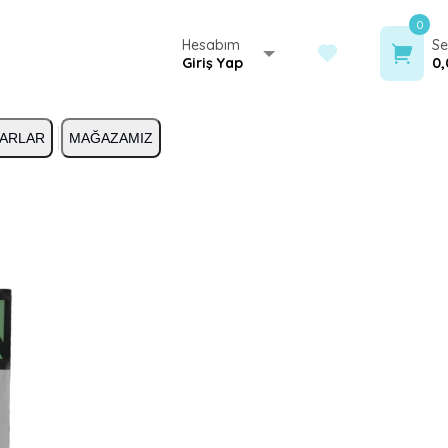
0
Hesabım
Se
Giriş Yap
0,
ARLAR
MAĞAZAMIZ