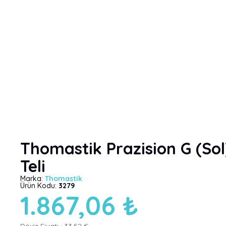
Thomastik Prazision G (Sol
Teli
Marka:
Thomastik
Ürün Kodu:
3279
1.867,06 ₺
Döviz Fiyatı :
33,52 €