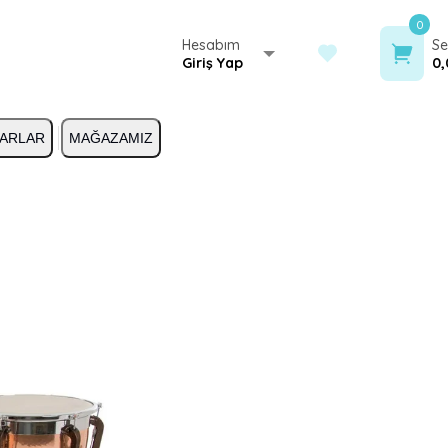
0
Hesabım
Se
Giriş Yap
0,
ARLAR
MAĞAZAMIZ