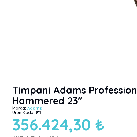
Timpani Adams Profession
Hammered 23"
Marka:
Adams
Ürün Kodu:
911
356.424,30 ₺
Döviz Fiyatı :
6.399,00 €