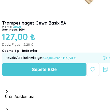
Trampet baget Gewa Basix 5A
Marka:
Gewa
Ürün Kodu:
8094
127,00 ₺
Döviz Fiyatı :
2,28 €
Ödeme Tipli İndirimler
114,30
₺
127,00
₺
%
10
De
Havale/EFT İndirimli Fiyat
:
Sepete Ekle
Ürün Açıklaması