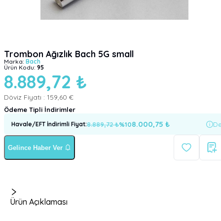
Trombon Ağızlık Bach 5G small
Marka:
Bach
Ürün Kodu:
95
8.889,72 ₺
Döviz Fiyatı :
159,60 €
Ödeme Tipli İndirimler
8.000,75
₺
8.889,72
₺
%
10
De
Havale/EFT İndirimli Fiyat
:
Gelince Haber Ver
Ürün Açıklaması