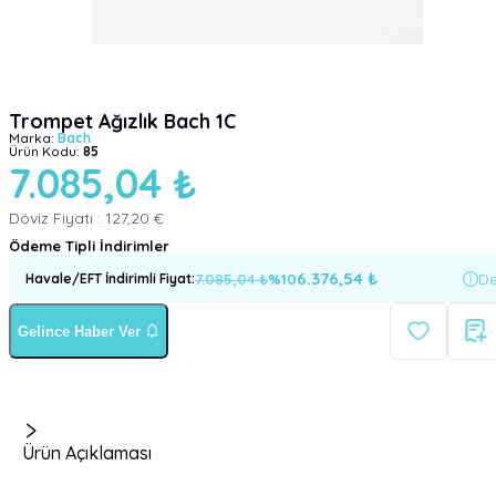
Trompet Ağızlık Bach 1C
Marka:
Bach
Ürün Kodu:
85
7.085,04 ₺
Döviz Fiyatı :
127,20 €
Ödeme Tipli İndirimler
6.376,54
₺
7.085,04
₺
%
10
De
Havale/EFT İndirimli Fiyat
:
Gelince Haber Ver
Ürün Açıklaması