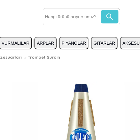
VURMALILAR
ARPLAR
PİYANOLAR
GİTARLAR
AKSESU
sesuarları
»
Trompet Surdin