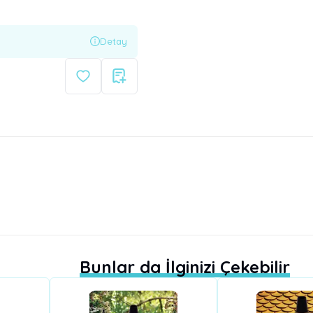
Detay
Bunlar da İlginizi Çekebilir