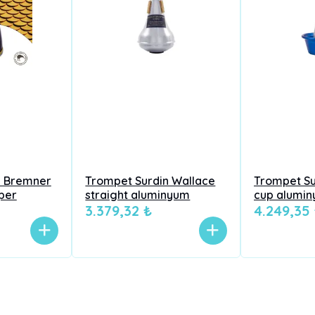
n Bremner
Trompet Surdin Wallace
Trompet Su
per
straight aluminyum
cup alumi
3.379,32 ₺
lightweight
4.249,35