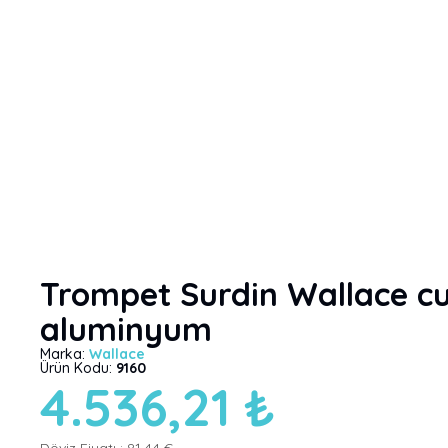
Trompet Surdin Wallace c
aluminyum
Marka:
Wallace
Ürün Kodu:
9160
4.536,21 ₺
Döviz Fiyatı :
81,44 €