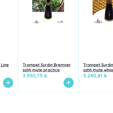
 Line
Trompet Surdin Bremner
Trompet Surdi
sshh mute practice
sshh mute whis
3.930,75 ₺
5.240,81 ₺