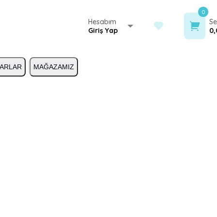
0
Hesabım
Se
Giriş Yap
0,
ARLAR
MAĞAZAMIZ