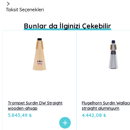
Taksit Seçenekleri
Bunlar da İlginizi Çekebilir
Trompet Surdin DW Straight
Flugelhorn Surdin Wallac
wooden-ahşap
straight aluminyum
5.843,49 ₺
4.442,08 ₺