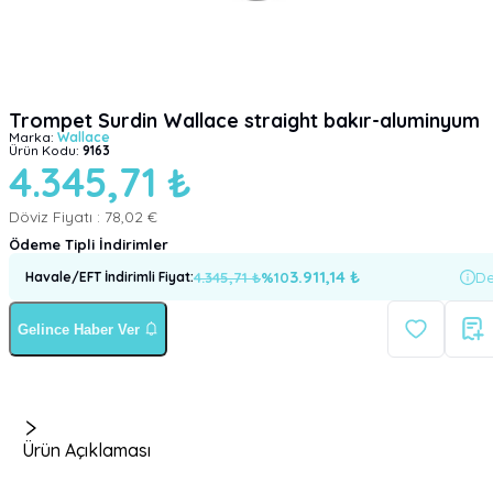
Trompet Surdin Wallace straight bakır-aluminyum
Marka:
Wallace
Ürün Kodu:
9163
4.345,71 ₺
Döviz Fiyatı :
78,02 €
Ödeme Tipli İndirimler
3.911,14
₺
4.345,71
₺
%
10
De
Havale/EFT İndirimli Fiyat
:
Gelince Haber Ver
Ürün Açıklaması