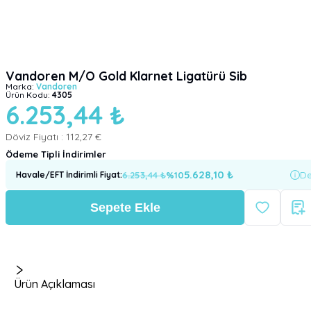
Vandoren M/O Gold Klarnet Ligatürü Sib
Marka:
Vandoren
Ürün Kodu:
4305
6.253,44 ₺
Döviz Fiyatı :
112,27 €
Ödeme Tipli İndirimler
5.628,10
₺
6.253,44
₺
%
10
De
Havale/EFT İndirimli Fiyat
:
Sepete Ekle
Ürün Açıklaması