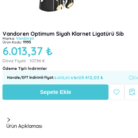
Vandoren Optimum Siyah Klarnet Ligatürü Sib
Marka:
Vandoren
Ürün Kodu:
11195
6.013,37 ₺
Döviz Fiyatı :
107,96 €
Ödeme Tipli İndirimler
5.412,03
₺
6.013,37
₺
%
10
De
Havale/EFT İndirimli Fiyat
:
Sepete Ekle
Ürün Açıklaması